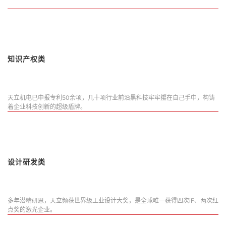
知识产权类
天立机电已申报专利50余项，几十项行业前沿黑科技牢牢攥在自己手中，构铸
着企业科技创新的超级盾牌。
设计研发类
多年潜精研思，天立频获世界级工业设计大奖，是全球唯一获得四次iF、两次红
点奖的激光企业。