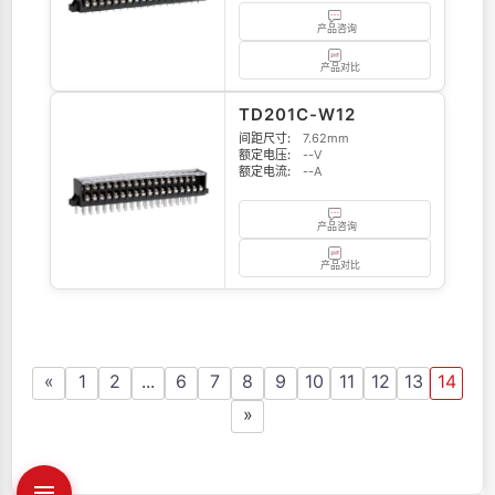
产品咨询
产品对比
TD201C-W12
间距尺寸:
7.62mm
额定电压:
--V
额定电流:
--A
产品咨询
产品对比
«
1
2
...
6
7
8
9
10
11
12
13
14
»