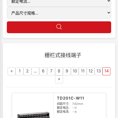
栅栏式接线端子
«
1
2
...
6
7
8
9
10
11
12
13
14
»
TD201C-W11
间距尺寸:
7.62mm
额定电压:
--V
额定电流:
--A