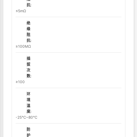
抗:
≤5mΩ
绝
缘
阻
抗:
≥100MΩ
插
拔
次
数:
≥100
环
境
温
度:
-25℃~80℃
防
护