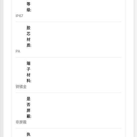
等
级:
IP67
胶
芯
材
质:
PA
端
子
材
料:
铜镀金
是
否
屏
蔽:
非屏蔽
执