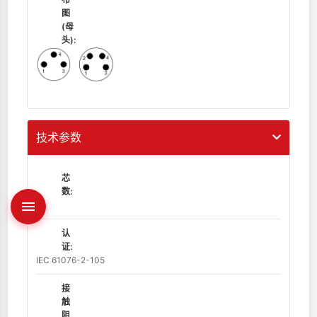
图
(母
头):
技术参数
芯
数:
3
认
证:
IEC 61076-2-105
接
触
阻