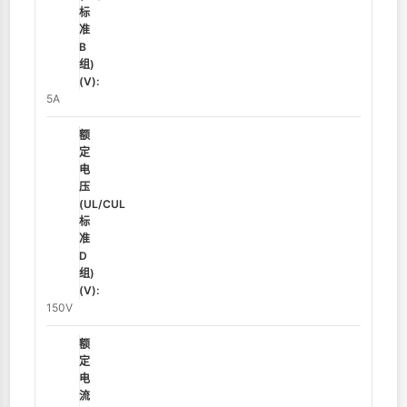
标
准
B
组)
(V):
5A
额
定
电
压
(UL/CUL
标
准
D
组)
(V):
150V
额
定
电
流