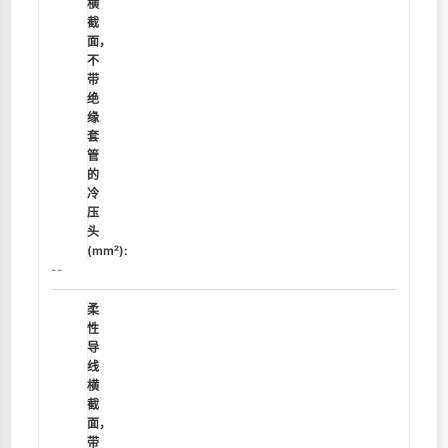
横
截
面，
不
带
绝
缘
套
管
的
冷
压
头
(mm²):
--
柔
性
导
线
横
截
面，
带