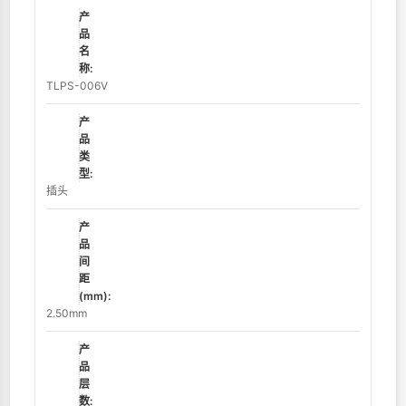
产
品
名
称:
TLPS-006V
产
品
类
型:
插头
产
品
间
距
(mm):
2.50mm
产
品
层
数: