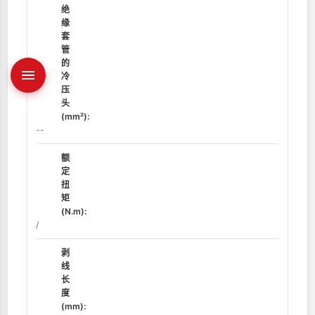
绝
缘
套
管
的
冷
压
头
(mm²):
--
额
定
扭
矩
(N.m):
/
剥
线
长
度
(mm):