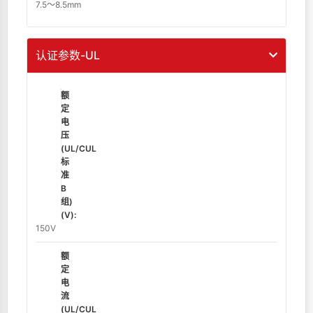
7.5～8.5mm
认证参数-UL
额
定
电
压
(UL/CUL
标
准
B
组)
(V):
150V
额
定
电
流
(UL/CUL