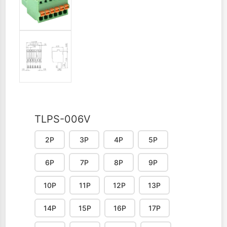
TLPS-006V
2P
3P
4P
5P
6P
7P
8P
9P
10P
11P
12P
13P
14P
15P
16P
17P