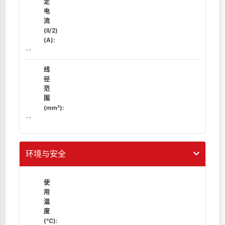
定
电
流
(II/2)
(A):
--
线
径
范
围
(mm²):
--
环境与安全
使
用
温
度
(℃):