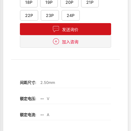
18P
19P
20P
21P
22P
23P
24P
发送询价
加入咨询
间距尺寸:
2.50mm
额定电压:
--
V
额定电流:
--
A