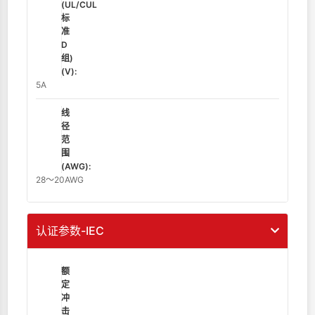
(UL/CUL
标
准
D
组)
(V):
5A
线
径
范
围
(AWG):
28～20AWG
认证参数-IEC
额
定
冲
击