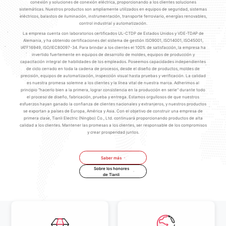
conexión y soluciones de conexión eléctrica, proporcionando a los clientes soluciones
sistemáticas. Nuestros productos son ampliamente utilizados en equipos de seguridad, sistemas
eléctricos, balastos de iluminación, instrumentación, transporte ferroviario, energías renovables,
control industrial y automatización.
La empresa cuenta con laboratorios certificados UL-CTDP de Estados Unidos y VDE-TDAP de
Alemania, y ha obtenido certificaciones del sistema de gestión ISO9001, ISO14001, ISO45001,
IATF16949, ISO/IEC80097-34. Para brindar a los clientes el 100% de satisfacción, la empresa ha
invertido fuertemente en equipos de desarrollo de moldes, equipos de producción y
capacitación integral de habilidades de los empleados. Poseemos capacidades independientes
de ciclo cerrado en toda la cadena de procesos, desde el diseño de productos, moldes de
precisión, equipos de automatización, inspección visual hasta pruebas y verificación. La calidad
es nuestra promesa solemne a los clientes y la línea vital de nuestra marca. Adherimos al
principio "hacerlo bien a la primera, lograr consistencia en la producción en serie" durante todo
el proceso de diseño, fabricación, prueba y entrega. Estamos orgullosos de que nuestros
esfuerzos hayan ganado la confianza de clientes nacionales y extranjeros, y nuestros productos
se exportan a países de Europa, América y Asia. Con el objetivo de construir una empresa de
primera clase, Tianli Electric (Ningbo) Co., Ltd. continuará proporcionando productos de alta
calidad a los clientes. Mantener las promesas a los clientes, ser responsable de los compromisos
y crear prosperidad juntos.
Saber más
Sobre los honores
de Tianli