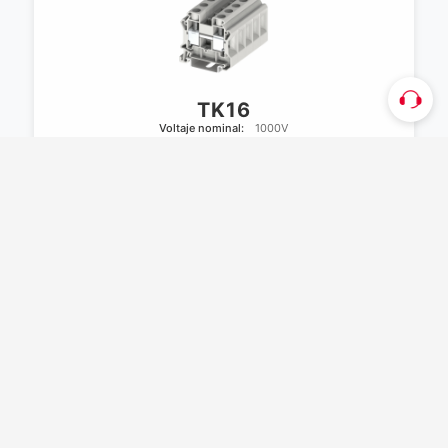
TK16
Voltaje nominal:
1000V
Corriente nominal:
57A
Tamaño del producto:
49.50mm*12.20mm*49.30mm
Noticias
Saber más